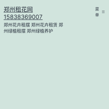
跳
郑州租花网
菜
至
单
15838369007
内
郑州花卉租摆 郑州花卉租赁 郑
容
州绿植租摆 郑州绿植养护