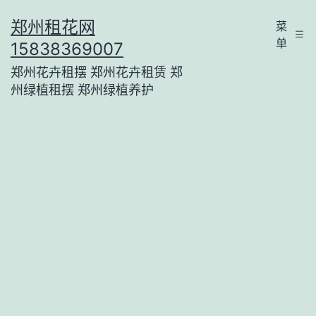
跳
郑州租花网
菜
至
单
15838369007
内
郑州花卉租摆 郑州花卉租赁 郑
容
州绿植租摆 郑州绿植养护