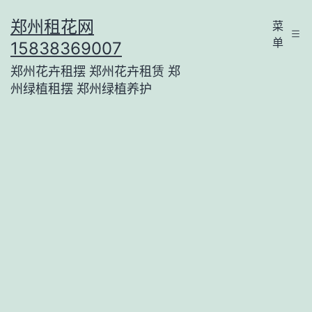
跳
郑州租花网
菜
至
单
15838369007
内
郑州花卉租摆 郑州花卉租赁 郑
容
州绿植租摆 郑州绿植养护