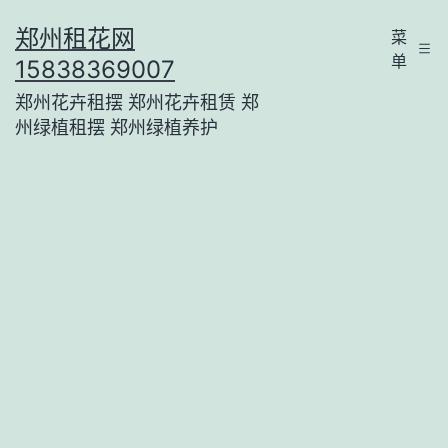
跳
郑州租花网
菜
至
单
15838369007
内
郑州花卉租摆 郑州花卉租赁 郑
容
州绿植租摆 郑州绿植养护