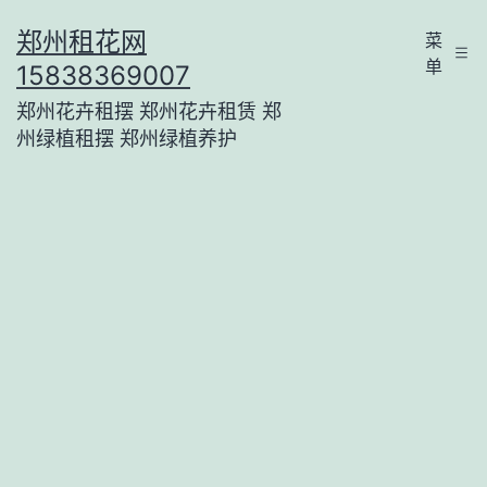
跳
郑州租花网
菜
至
单
15838369007
内
郑州花卉租摆 郑州花卉租赁 郑
容
州绿植租摆 郑州绿植养护