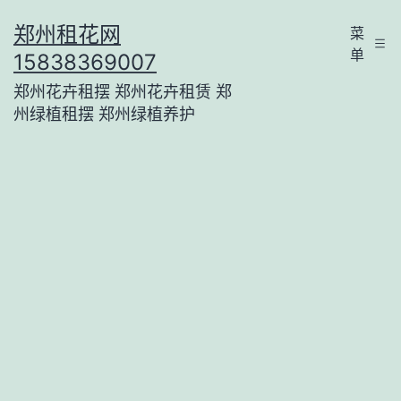
跳
郑州租花网
菜
至
单
15838369007
内
郑州花卉租摆 郑州花卉租赁 郑
容
州绿植租摆 郑州绿植养护