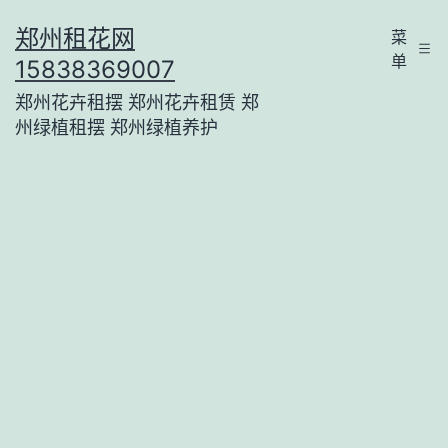
跳
郑州租花网
菜
至
单
15838369007
内
郑州花卉租摆 郑州花卉租赁 郑
容
州绿植租摆 郑州绿植养护