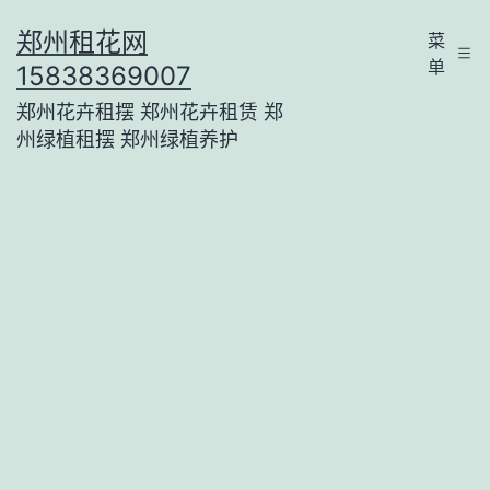
跳
郑州租花网
菜
至
单
15838369007
内
郑州花卉租摆 郑州花卉租赁 郑
容
州绿植租摆 郑州绿植养护