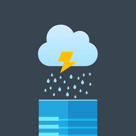
跳
至
内
郑州租花网 15838369007
容
郑州花卉租摆 郑州花卉租赁 郑州绿植租摆 