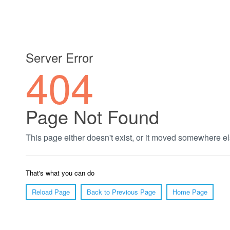
郑州绿植养护