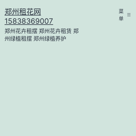
跳
郑州租花网
菜
至
单
15838369007
内
郑州花卉租摆 郑州花卉租赁 郑
容
州绿植租摆 郑州绿植养护