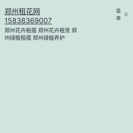
跳
郑州租花网
菜
至
单
15838369007
内
郑州花卉租摆 郑州花卉租赁 郑
容
州绿植租摆 郑州绿植养护