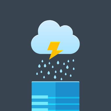
跳
至
内
郑州租花网 15838369007
容
郑州花卉租摆 郑州花卉租赁 郑州绿植租摆 