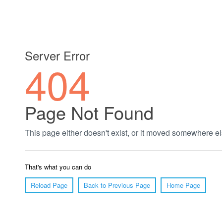
郑州绿植养护