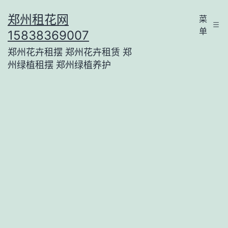
跳
郑州租花网
菜
至
单
15838369007
内
郑州花卉租摆 郑州花卉租赁 郑
容
州绿植租摆 郑州绿植养护