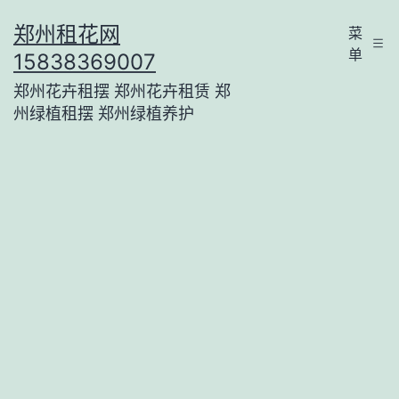
跳
郑州租花网
菜
至
单
15838369007
内
郑州花卉租摆 郑州花卉租赁 郑
容
州绿植租摆 郑州绿植养护