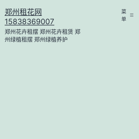
跳
郑州租花网
菜
至
单
15838369007
内
郑州花卉租摆 郑州花卉租赁 郑
容
州绿植租摆 郑州绿植养护