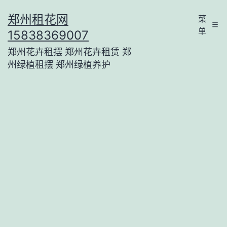
跳
郑州租花网
菜
至
单
15838369007
内
郑州花卉租摆 郑州花卉租赁 郑
容
州绿植租摆 郑州绿植养护