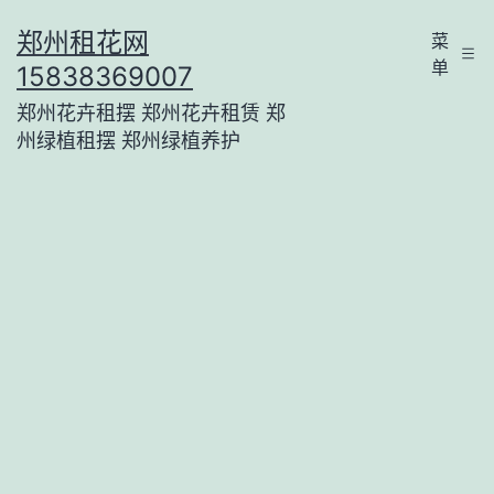
跳
郑州租花网
菜
至
单
15838369007
内
郑州花卉租摆 郑州花卉租赁 郑
容
州绿植租摆 郑州绿植养护