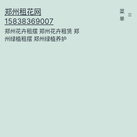
跳
郑州租花网
菜
至
单
15838369007
内
郑州花卉租摆 郑州花卉租赁 郑
容
州绿植租摆 郑州绿植养护