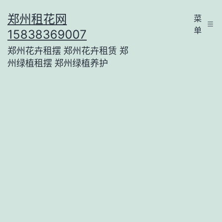
跳
郑州租花网
菜
至
单
15838369007
内
郑州花卉租摆 郑州花卉租赁 郑
容
州绿植租摆 郑州绿植养护