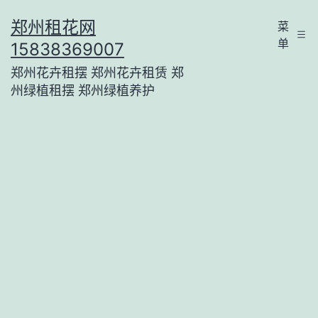
跳
郑州租花网
菜
至
单
15838369007
内
郑州花卉租摆 郑州花卉租赁 郑
容
州绿植租摆 郑州绿植养护