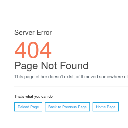
郑州绿植养护