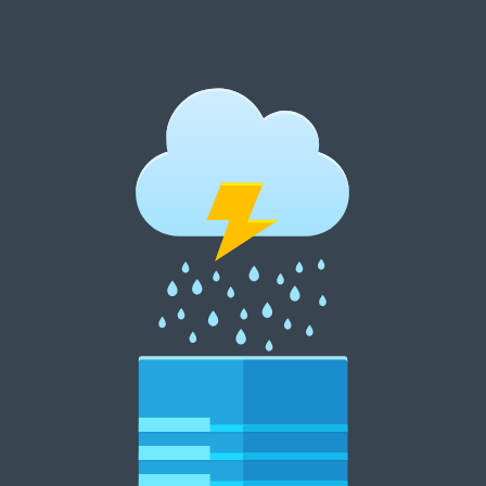
跳
至
内
郑州租花网 15838369007
容
郑州花卉租摆 郑州花卉租赁 郑州绿植租摆 