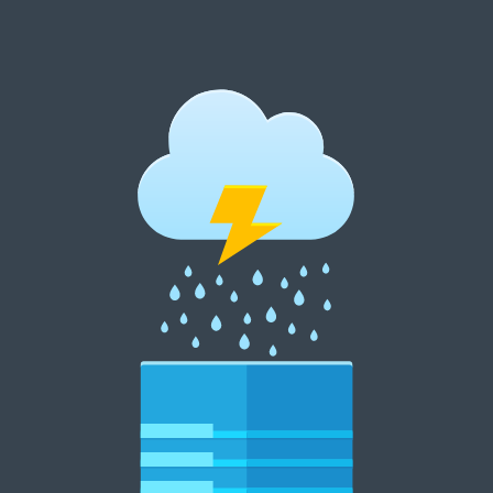
跳
至
内
郑州租花网 15838369007
容
郑州花卉租摆 郑州花卉租赁 郑州绿植租摆 