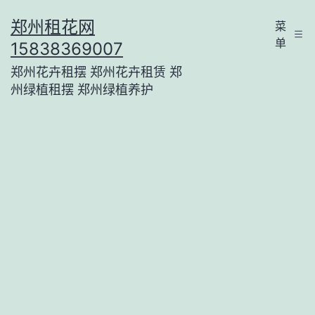
跳
郑州租花网
菜
至
单
15838369007
内
郑州花卉租摆 郑州花卉租赁 郑
容
州绿植租摆 郑州绿植养护