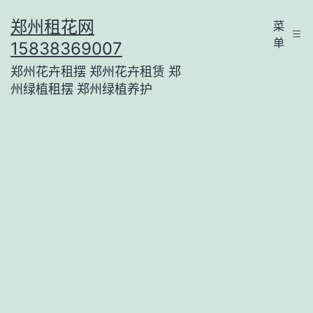
跳
郑州租花网
菜
至
单
15838369007
内
郑州花卉租摆 郑州花卉租赁 郑
容
州绿植租摆 郑州绿植养护