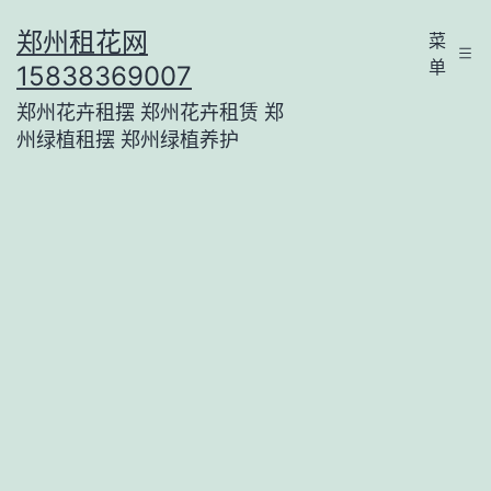
跳
郑州租花网
菜
至
单
15838369007
内
郑州花卉租摆 郑州花卉租赁 郑
容
州绿植租摆 郑州绿植养护