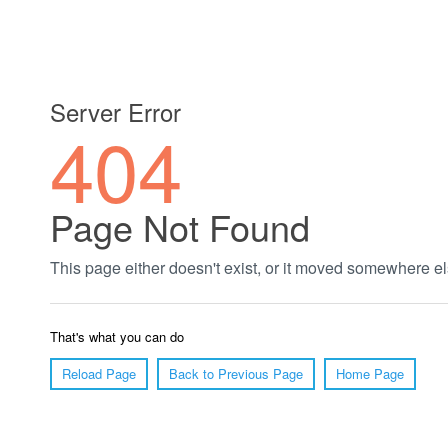
郑州绿植养护