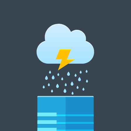
跳
至
内
郑州租花网 15838369007
容
郑州花卉租摆 郑州花卉租赁 郑州绿植租摆 