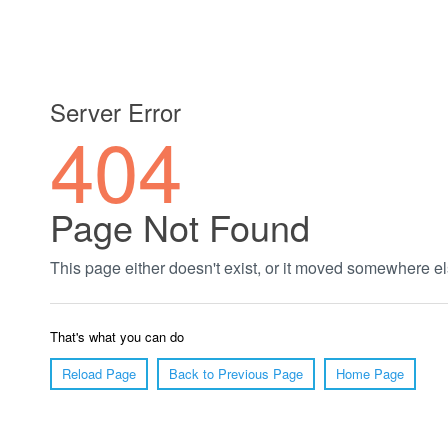
郑州绿植养护