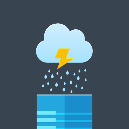
跳
至
内
郑州租花网 15838369007
容
郑州花卉租摆 郑州花卉租赁 郑州绿植租摆 