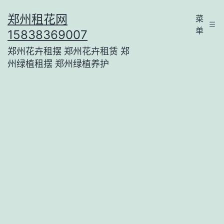
跳
郑州租花网
菜
至
单
15838369007
内
郑州花卉租摆 郑州花卉租赁 郑
容
州绿植租摆 郑州绿植养护