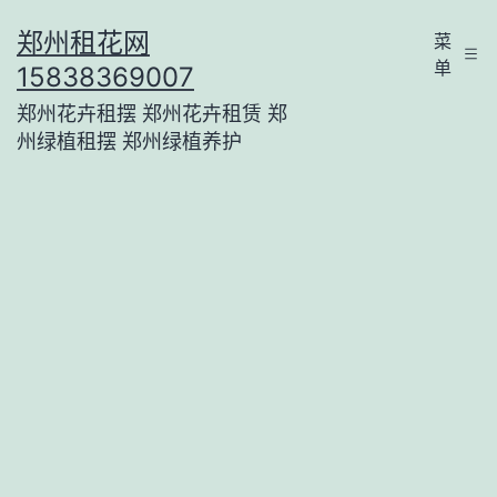
跳
郑州租花网
菜
至
单
15838369007
内
郑州花卉租摆 郑州花卉租赁 郑
容
州绿植租摆 郑州绿植养护