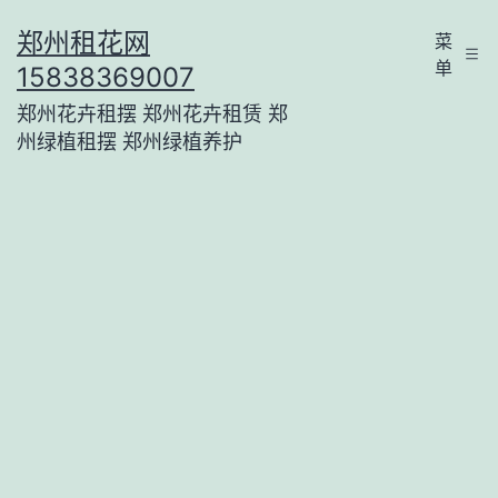
跳
郑州租花网
菜
至
单
15838369007
内
郑州花卉租摆 郑州花卉租赁 郑
容
州绿植租摆 郑州绿植养护