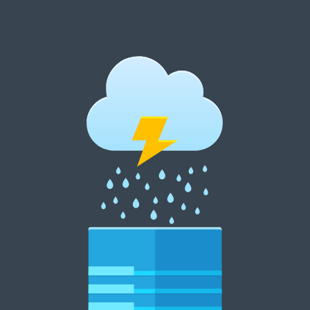
跳
至
内
郑州租花网 15838369007
容
郑州花卉租摆 郑州花卉租赁 郑州绿植租摆 