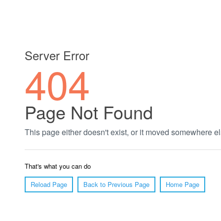
郑州绿植养护