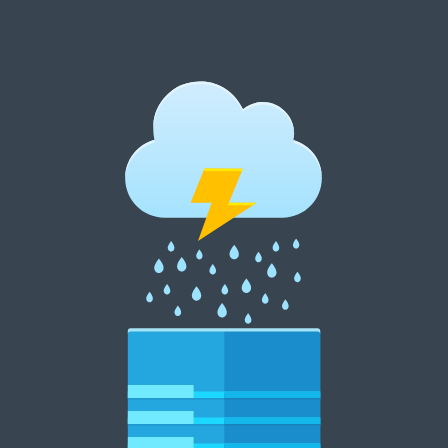
跳
至
内
郑州租花网 15838369007
容
郑州花卉租摆 郑州花卉租赁 郑州绿植租摆 