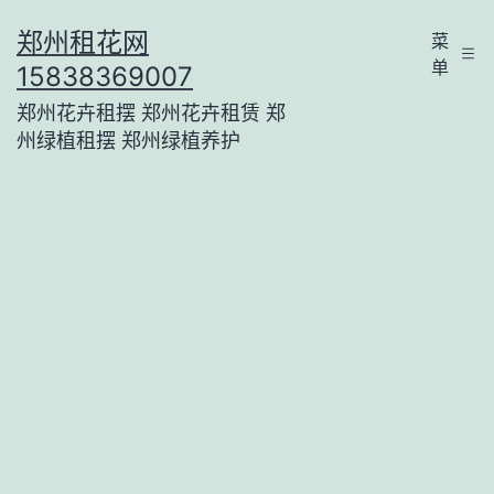
跳
郑州租花网
菜
至
单
15838369007
内
郑州花卉租摆 郑州花卉租赁 郑
容
州绿植租摆 郑州绿植养护