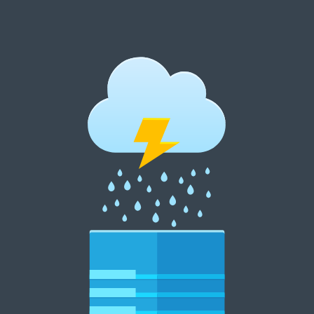
跳
至
内
郑州租花网 15838369007
容
郑州花卉租摆 郑州花卉租赁 郑州绿植租摆 