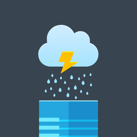
跳
至
内
郑州租花网 15838369007
容
郑州花卉租摆 郑州花卉租赁 郑州绿植租摆 