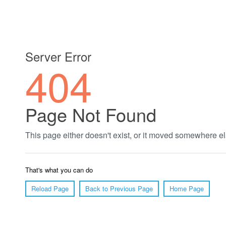
郑州绿植养护