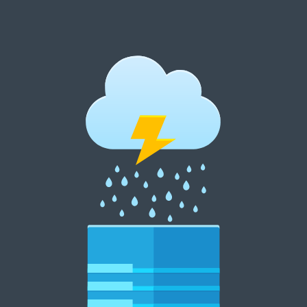
跳
至
内
郑州租花网 15838369007
容
郑州花卉租摆 郑州花卉租赁 郑州绿植租摆 