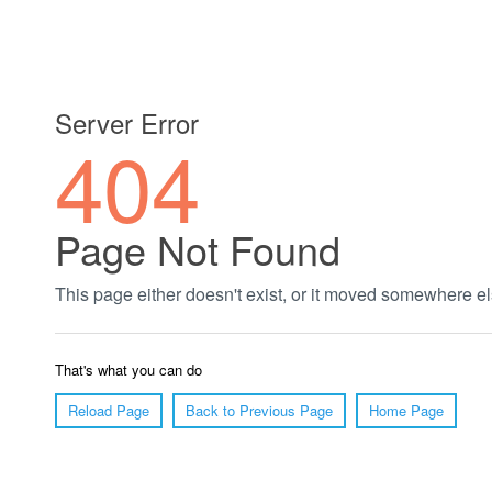
郑州绿植养护