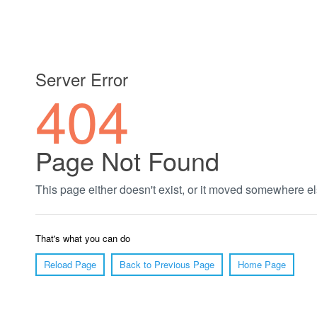
郑州绿植养护