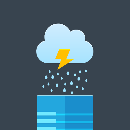
跳
至
内
郑州租花网 15838369007
容
郑州花卉租摆 郑州花卉租赁 郑州绿植租摆 