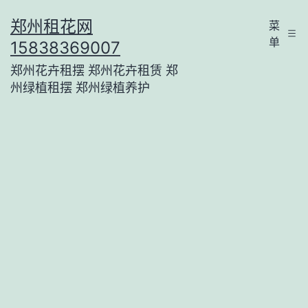
跳
郑州租花网
菜
至
单
15838369007
内
郑州花卉租摆 郑州花卉租赁 郑
容
州绿植租摆 郑州绿植养护