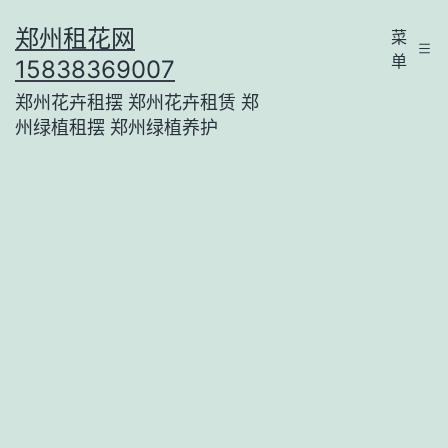
跳
郑州租花网
菜
至
单
15838369007
内
郑州花卉租摆 郑州花卉租赁 郑
容
州绿植租摆 郑州绿植养护