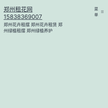
跳
郑州租花网
菜
至
单
15838369007
内
郑州花卉租摆 郑州花卉租赁 郑
容
州绿植租摆 郑州绿植养护