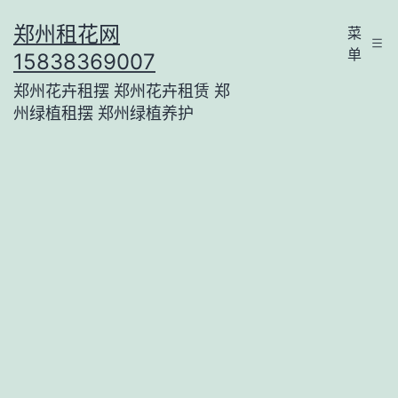
跳
郑州租花网
菜
至
单
15838369007
内
郑州花卉租摆 郑州花卉租赁 郑
容
州绿植租摆 郑州绿植养护