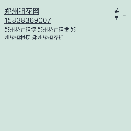
跳
郑州租花网
菜
至
单
15838369007
内
郑州花卉租摆 郑州花卉租赁 郑
容
州绿植租摆 郑州绿植养护