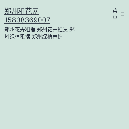
跳
郑州租花网
菜
至
单
15838369007
内
郑州花卉租摆 郑州花卉租赁 郑
容
州绿植租摆 郑州绿植养护