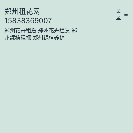
跳
郑州租花网
菜
至
单
15838369007
内
郑州花卉租摆 郑州花卉租赁 郑
容
州绿植租摆 郑州绿植养护