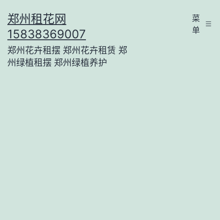
跳
郑州租花网
菜
至
单
15838369007
内
郑州花卉租摆 郑州花卉租赁 郑
容
州绿植租摆 郑州绿植养护