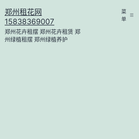
跳
郑州租花网
菜
至
单
15838369007
内
郑州花卉租摆 郑州花卉租赁 郑
容
州绿植租摆 郑州绿植养护