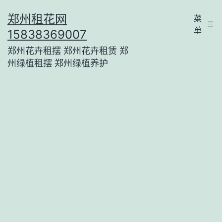
跳
郑州租花网
菜
至
单
15838369007
内
郑州花卉租摆 郑州花卉租赁 郑
容
州绿植租摆 郑州绿植养护