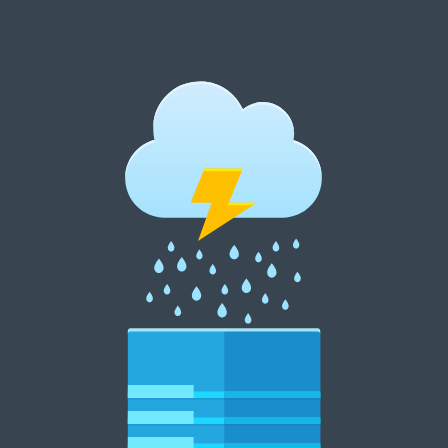
跳
至
内
郑州租花网 15838369007
容
郑州花卉租摆 郑州花卉租赁 郑州绿植租摆 