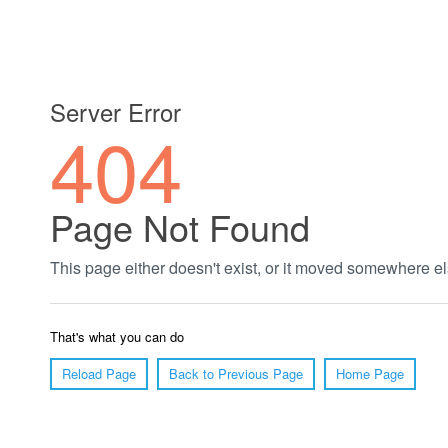
郑州绿植养护