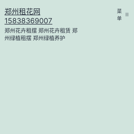
跳
郑州租花网
菜
至
单
15838369007
内
郑州花卉租摆 郑州花卉租赁 郑
容
州绿植租摆 郑州绿植养护