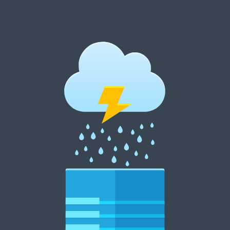
跳
至
内
郑州租花网 15838369007
容
郑州花卉租摆 郑州花卉租赁 郑州绿植租摆 