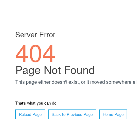
郑州绿植养护